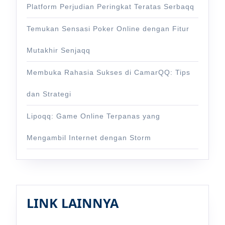
Platform Perjudian Peringkat Teratas Serbaqq
Temukan Sensasi Poker Online dengan Fitur
Mutakhir Senjaqq
Membuka Rahasia Sukses di CamarQQ: Tips
dan Strategi
Lipoqq: Game Online Terpanas yang
Mengambil Internet dengan Storm
LINK LAINNYA