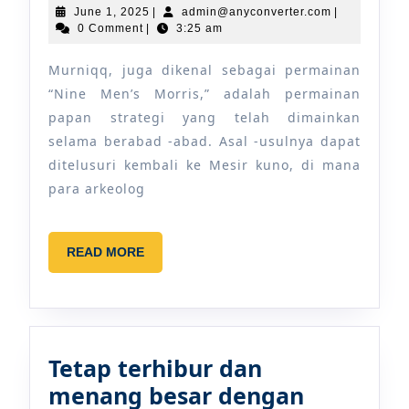
Kuno
June
admin@anyco
June 1, 2025
|
admin@anyconverter.com
|
1,
0 Comment
|
3:25 am
hingga
2025
Permainan
Murniqq, juga dikenal sebagai permainan
Modern:
“Nine Men’s Morris,” adalah permainan
Evolusi
papan strategi yang telah dimainkan
selama berabad -abad. Asal -usulnya dapat
Murniqq
ditelusuri kembali ke Mesir kuno, di mana
para arkeolog
READ
READ MORE
MORE
Tetap terhibur dan
menang besar dengan