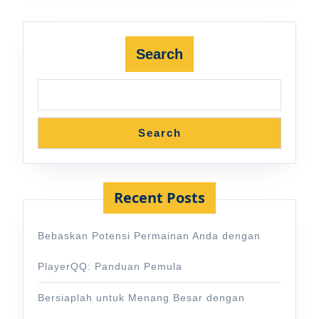
Search
Search
Recent Posts
Bebaskan Potensi Permainan Anda dengan
PlayerQQ: Panduan Pemula
Bersiaplah untuk Menang Besar dengan