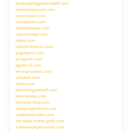
landscapinggainesvillefl.com
maisonhauturier.com
mascreator.com
menafahmi.com
mukhtarmeer.com
nascartoday.com
nqted.com
nzdriverlicence.com
pagalguru.com
pcegame.com
pgslot-r2.com
ws-expression.com
zchotels.com
zepfo.com
technologynews5.com
teknoeduka.com
thenews-blog.com
todaycryptotimes.com
usabonuscodes.com
sm-satta-makta-gods.com
softwaredegimnasios.com