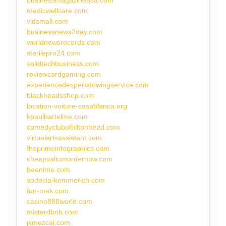
medicwellcare.com
vidsmall.com
businessnews2day.com
worldnewsrecords.com
sterilepro24.com
solidtechbusiness.com
reviewcardgaming.com
experiencedexpertstowingservice.com
blackheadsshop.com
location-voiture-casablanca.org
kpaulbartelme.com
comedyclubofhiltonhead.com
virtualartsassistant.com
theprimeinfographics.com
cheapvaliumordernow.com
beenime.com
sodecia-kemmerich.com
fun-mak.com
casino888world.com
misterdbnb.com
jkmezcal.com