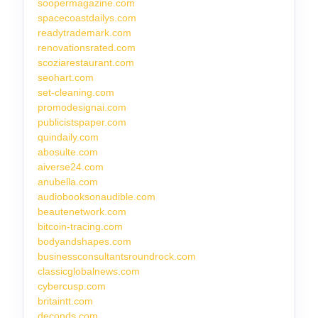
soopermagazine.com
spacecoastdailys.com
readytrademark.com
renovationsrated.com
scoziarestaurant.com
seohart.com
set-cleaning.com
promodesignai.com
publicistspaper.com
quindaily.com
abosulte.com
aiverse24.com
anubella.com
audiobooksonaudible.com
beautenetwork.com
bitcoin-tracing.com
bodyandshapes.com
businessconsultantsroundrock.com
classicglobalnews.com
cybercusp.com
britaintt.com
deconds.com