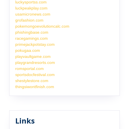
luckysportss.com
luckpeakplay.com
usamicronews.com
grofashion.com
pokemongoevolutioncalc.com
phishingbase.com
racegamings.com
primejackpotstay.com
pokugaa.com
playvaultgame.com
playgrandresorts.com
romsportal.com
sportsdocfestival.com
shestylestore.com
thingsiwontfinish.com
Links