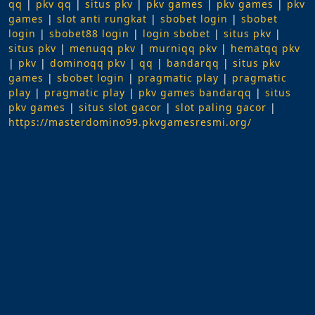
qq
|
pkv qq
|
situs pkv
|
pkv games
|
pkv games
|
pkv
games
|
slot anti rungkat
|
sbobet login
|
sbobet
login
|
sbobet88 login
|
login sbobet
|
situs pkv
|
situs pkv
|
menuqq pkv
|
murniqq pkv
|
hematqq pkv
|
pkv
|
dominoqq pkv
|
qq
|
bandarqq
|
situs pkv
games
|
sbobet login
|
pragmatic play
|
pragmatic
play
|
pragmatic play
|
pkv games bandarqq
|
situs
pkv games
|
situs slot gacor
|
slot paling gacor
|
https://masterdomino99.pkvgamesresmi.org/