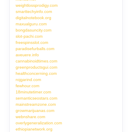
weightlossprodigy.com
smarttechyinfo.com
digitalnotebook.org
maxualguru.com
bongdasuncity.com
slot-pachi.com
freespinsslot.com
paradisefurballs.com
aveuere.info
cannabinoidtimes.com
greenproductsgui.com
healthconcerning.com
rojgarind.com
fewhour.com
18minutetimer.com
semanticseostars.com
mainstreamzone.com
growmarijuanas.com
webnshare.com
overlygeneralization.com
ethiopianetwork.org