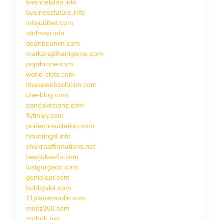
financelplan.info
businessfuture.info
infojudibet.com
cbdmap.info
deanbeanxn.com
matkarajdhanigame.com
popthrone.com
world-slots.com
imakewebsolution.com
che-blog.com
pancakecoinz.com
flyfinley.com
prideconsultation.com
hountinglil.info
chakraaffirmations.net
bestjokes4u.com
lustgurgaon.com
geniejaar.com
bobbyslot.com
11placemoulin.com
mintz360.com
mohob.net