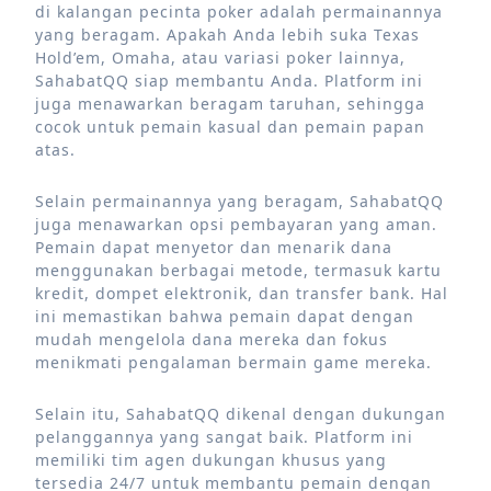
di kalangan pecinta poker adalah permainannya
yang beragam. Apakah Anda lebih suka Texas
Hold’em, Omaha, atau variasi poker lainnya,
SahabatQQ siap membantu Anda. Platform ini
juga menawarkan beragam taruhan, sehingga
cocok untuk pemain kasual dan pemain papan
atas.
Selain permainannya yang beragam, SahabatQQ
juga menawarkan opsi pembayaran yang aman.
Pemain dapat menyetor dan menarik dana
menggunakan berbagai metode, termasuk kartu
kredit, dompet elektronik, dan transfer bank. Hal
ini memastikan bahwa pemain dapat dengan
mudah mengelola dana mereka dan fokus
menikmati pengalaman bermain game mereka.
Selain itu, SahabatQQ dikenal dengan dukungan
pelanggannya yang sangat baik. Platform ini
memiliki tim agen dukungan khusus yang
tersedia 24/7 untuk membantu pemain dengan