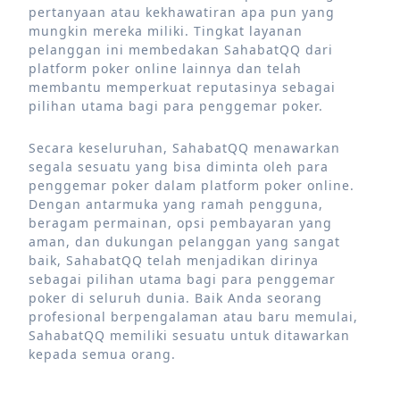
pertanyaan atau kekhawatiran apa pun yang
mungkin mereka miliki. Tingkat layanan
pelanggan ini membedakan SahabatQQ dari
platform poker online lainnya dan telah
membantu memperkuat reputasinya sebagai
pilihan utama bagi para penggemar poker.
Secara keseluruhan, SahabatQQ menawarkan
segala sesuatu yang bisa diminta oleh para
penggemar poker dalam platform poker online.
Dengan antarmuka yang ramah pengguna,
beragam permainan, opsi pembayaran yang
aman, dan dukungan pelanggan yang sangat
baik, SahabatQQ telah menjadikan dirinya
sebagai pilihan utama bagi para penggemar
poker di seluruh dunia. Baik Anda seorang
profesional berpengalaman atau baru memulai,
SahabatQQ memiliki sesuatu untuk ditawarkan
kepada semua orang.