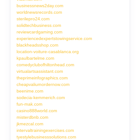
businessnews2day.com
worldnewsrecords.com
sterilepro24.com
solidtechbusiness.com
reviewcardgaming.com
experiencedexpertstowingservice.com
blackheadsshop.com
location-voiture-casablanca.org
kpaulbartelme.com
comedyclubofhiltonhead.com
virtualartsassistant.com
theprimeinfographics.com
cheapvaliumordernow.com
beenime.com
sodecia-kemmerich.com
fun-mak.com
casino888world.com
misterdbnb.com
jkmezcal.com
intervaltrainingexercises.com
tyestylebusinesssolutions.com