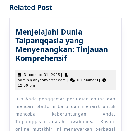
Related Post
Menjelajahi Dunia
Taipanqqasia yang
Menyenangkan: Tinjauan
Menjelajahi
Komprehensif
Dunia
Taipanqqasia
December
December 31, 2025
|
31,
admin@anyconverter.com
admin@anyconverter.com
|
0 Comment
|
yang
2025
12:59 pm
Menyenangkan:
Jika Anda penggemar perjudian online dan
Tinjauan
mencari platform baru dan menarik untuk
Komprehensif
mencoba keberuntungan Anda,
Taipanqqasia adalah jawabannya. Kasino
online mutakhir ini menawarkan berbagai