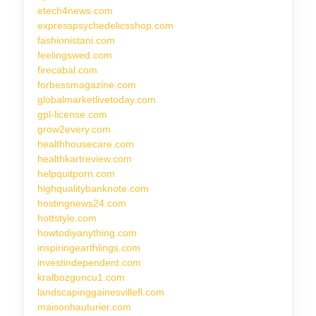
etech4news.com
expresspsychedelicsshop.com
fashionistani.com
feelingswed.com
firecabal.com
forbessmagazine.com
globalmarketlivetoday.com
gpl-license.com
grow2every.com
healthhousecare.com
healthkartreview.com
helpquitporn.com
highqualitybanknote.com
hostingnews24.com
hottstyle.com
howtodiyanything.com
inspiringearthlings.com
investindependent.com
kralbozguncu1.com
landscapinggainesvillefl.com
maisonhauturier.com