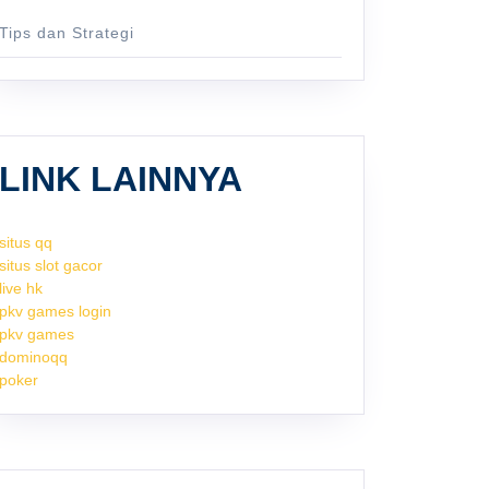
Tips dan Strategi
LINK LAINNYA
situs qq
situs slot gacor
live hk
pkv games login
pkv games
dominoqq
poker
nverter.com