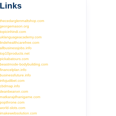
Links
thecedarglenmaltshop.com
georgemason.org
topicinhindi.com
uklanguageacademy.com
lindehealthcarefree.com
allbusinessjobs.info
top10products.net
pickabatours.com
beastmode-bodybuilding.com
financelplan.info
businessfuture.info
infojudibet.com
cbdmap.info
deanbeanxn.com
matkarajdhanigame.com
popthrone.com
world-slots.com
imakewebsolution.com