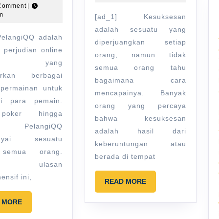
yang
2024
Comment
|
m
Seru:
[ad_1] Kesuksesan
adalah sesuatu yang
Tinjauan
PelangiQQ adalah
diperjuangkan setiap
Komprehensif
m perjudian online
orang, namun tidak
uler yang
semua orang tahu
rkan berbagai
bagaimana cara
permainan untuk
mencapainya. Banyak
ti para pemain.
orang yang percaya
poker hingga
bahwa kesuksesan
o, PelangiQQ
adalah hasil dari
nyai sesuatu
keberuntungan atau
 semua orang.
berada di tempat
am ulasan
nsif ini,
READ
READ MORE
MORE
READ
 MORE
MORE