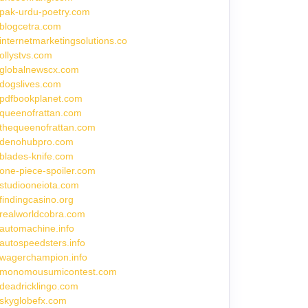
pak-urdu-poetry.com
blogcetra.com
internetmarketingsolutions.co
ollystvs.com
globalnewscx.com
dogslives.com
pdfbookplanet.com
queenofrattan.com
thequeenofrattan.com
denohubpro.com
blades-knife.com
one-piece-spoiler.com
studiooneiota.com
findingcasino.org
realworldcobra.com
automachine.info
autospeedsters.info
wagerchampion.info
monomousumicontest.com
deadricklingo.com
skyglobefx.com