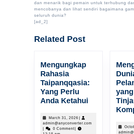
dan menarik bagi pemain untuk terhubung dan
mencobanya dan lihat sendiri bagaimana ga
seluruh dunia?
[ad_2]
Related Post
Mengungkap
Men
Rahasia
Duni
Taipanqqasia:
Pela
Yang Perlu
yang
Mengungkap
Anda Ketahui
Tinj
Rahasia
Komp
Taipanqqasia
March
March 31, 2026
|
31,
admin@anyconverter.
admin@anyconverter.com
Yang
Octo
2026
|
0 Comment
|
admin@