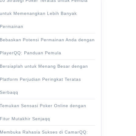
10 Strategi Poker Teratas untuk Pemula
untuk Memenangkan Lebih Banyak
Permainan
Bebaskan Potensi Permainan Anda dengan
PlayerQQ: Panduan Pemula
Bersiaplah untuk Menang Besar dengan
Platform Perjudian Peringkat Teratas
Serbaqq
Temukan Sensasi Poker Online dengan
Fitur Mutakhir Senjaqq
Membuka Rahasia Sukses di CamarQQ: