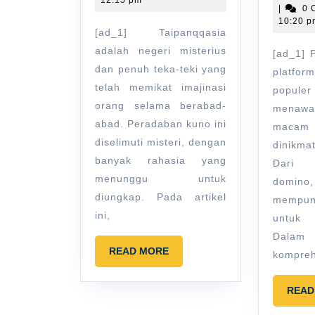
12:15 pm
Perlu
|
0 
Anda
10:20 p
[ad_1] Taipanqqasia
Ketahui
adalah negeri misterius
[ad_1] 
dan penuh teka-teki yang
platfor
telah memikat imajinasi
pop
orang selama berabad-
menawa
abad. Peradaban kuno ini
macam 
diselimuti misteri, dengan
dinikma
banyak rahasia yang
Dari 
menunggu untuk
domin
diungkap. Pada artikel
mempu
ini,
untuk
Dal
READ
READ MORE
komprehe
MORE
READ