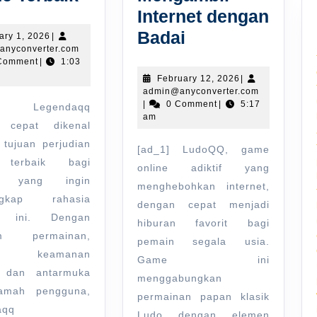
Rahasia
Internet dengan
com
Legendaqq:
LudoQQ:
Badai
January
ary 1, 2026
|
1,
admin@anyconverter.com
anyconverter.com
Destinasi
Game
2026
Comment
|
1:03
Judi
Online
February
February 12, 2026
|
12,
admin@anyco
admin@anyconverter.com
Online
yang
2026
|
0 Comment
|
5:17
] Legendaqq
Terbaik
am
Membuat
 cepat dikenal
Ketagihan
 tujuan perjudian
[ad_1] LudoQQ, game
Mengambil
 terbaik bagi
online adiktif yang
a yang ingin
Internet
menghebohkan internet,
ngkap rahasia
dengan
dengan cepat menjadi
ri ini. Dengan
hiburan favorit bagi
Badai
am permainan,
pemain segala usia.
ah keamanan
Game ini
, dan antarmuka
menggabungkan
amah pengguna,
permainan papan klasik
aqq
Ludo dengan elemen