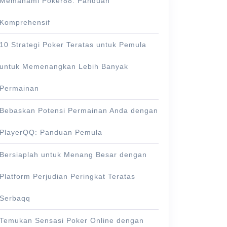
Memahami Poker88: Panduan
Komprehensif
10 Strategi Poker Teratas untuk Pemula
untuk Memenangkan Lebih Banyak
Permainan
Bebaskan Potensi Permainan Anda dengan
PlayerQQ: Panduan Pemula
Bersiaplah untuk Menang Besar dengan
Platform Perjudian Peringkat Teratas
Serbaqq
Temukan Sensasi Poker Online dengan