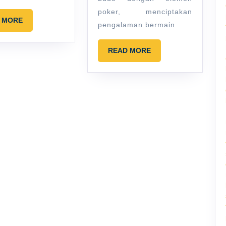
poker, menciptakan
READ
 MORE
pengalaman bermain
MORE
READ
READ MORE
MORE