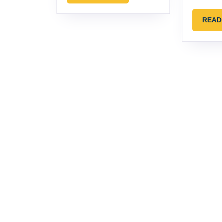
MORE
READ