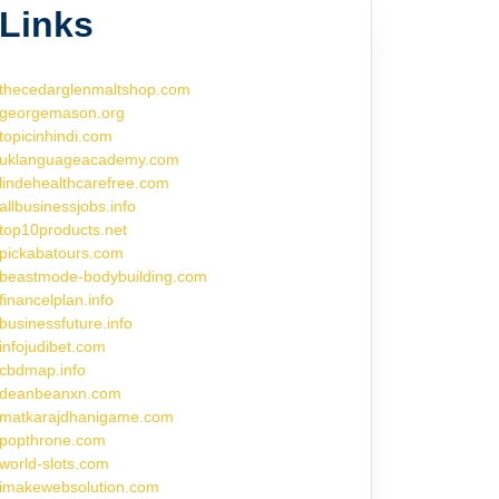
Links
thecedarglenmaltshop.com
georgemason.org
topicinhindi.com
nverter.com
uklanguageacademy.com
lindehealthcarefree.com
allbusinessjobs.info
top10products.net
pickabatours.com
beastmode-bodybuilding.com
financelplan.info
businessfuture.info
infojudibet.com
cbdmap.info
deanbeanxn.com
matkarajdhanigame.com
popthrone.com
world-slots.com
imakewebsolution.com