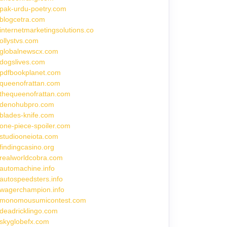
pak-urdu-poetry.com
blogcetra.com
internetmarketingsolutions.co
ollystvs.com
globalnewscx.com
dogslives.com
pdfbookplanet.com
queenofrattan.com
thequeenofrattan.com
denohubpro.com
blades-knife.com
one-piece-spoiler.com
studiooneiota.com
findingcasino.org
realworldcobra.com
automachine.info
autospeedsters.info
wagerchampion.info
monomousumicontest.com
deadricklingo.com
skyglobefx.com