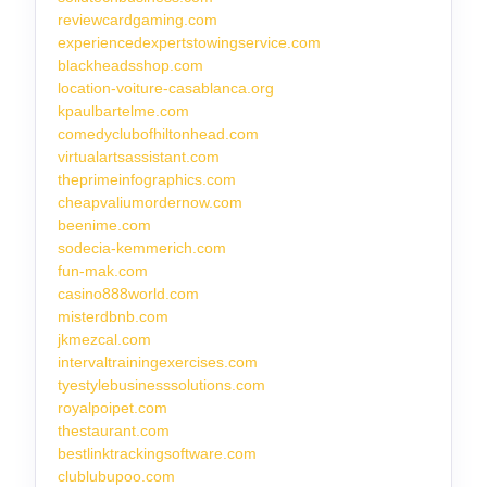
reviewcardgaming.com
experiencedexpertstowingservice.com
blackheadsshop.com
location-voiture-casablanca.org
kpaulbartelme.com
comedyclubofhiltonhead.com
virtualartsassistant.com
theprimeinfographics.com
cheapvaliumordernow.com
beenime.com
sodecia-kemmerich.com
fun-mak.com
casino888world.com
misterdbnb.com
jkmezcal.com
intervaltrainingexercises.com
tyestylebusinesssolutions.com
royalpoipet.com
thestaurant.com
bestlinktrackingsoftware.com
clublubupoo.com