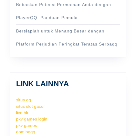
Bebaskan Potensi Permainan Anda dengan
PlayerQQ: Panduan Pemula
Bersiaplah untuk Menang Besar dengan
Platform Perjudian Peringkat Teratas Serbaqq
LINK LAINNYA
situs qq
situs slot gacor
live hk
pkv games login
pkv games
dominoqq