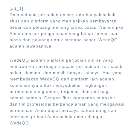
[ad_1]
Dalam dunia perjudian online, ada banyak sekali
situs dan platform yang menjanjikan pembayaran
besar dan peluang menang tanpa batas. Namun jika
Anda mencari pengalaman yang benar-benar luar
biasa dan peluang untuk menang besar, WedeQQ
adalah jawabannya.
WedeQQ adalah platform perjudian online yang
menawarkan berbagai macam permainan, termasuk
poker, domino, dan masih banyak lainnya. Apa yang
membedakan WedeQQ dari platform lain adalah
komitmennya untuk menyediakan lingkungan
permainan yang aman, terjamin, dan adil bagi
semua pemain. Dengan fitur keamanan mutakhir
dan tim profesional berpengalaman yang mengawasi
permainan, Anda dapat percaya bahwa uang dan
informasi pribadi Anda selalu aman dengan
WedeQQ.