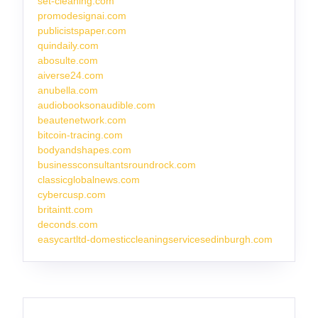
set-cleaning.com
promodesignai.com
publicistspaper.com
quindaily.com
abosulte.com
aiverse24.com
anubella.com
audiobooksonaudible.com
beautenetwork.com
bitcoin-tracing.com
bodyandshapes.com
businessconsultantsroundrock.com
classicglobalnews.com
cybercusp.com
britaintt.com
deconds.com
easycartltd-domesticcleaningservicesedinburgh.com