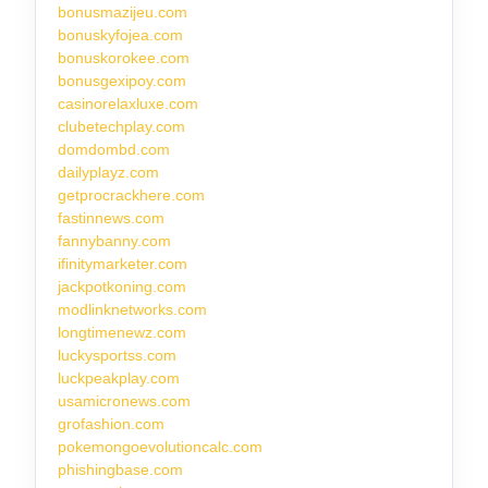
bonusmazijeu.com
bonuskyfojea.com
bonuskorokee.com
bonusgexipoy.com
casinorelaxluxe.com
clubetechplay.com
domdombd.com
dailyplayz.com
getprocrackhere.com
fastinnews.com
fannybanny.com
ifinitymarketer.com
jackpotkoning.com
modlinknetworks.com
longtimenewz.com
luckysportss.com
luckpeakplay.com
usamicronews.com
grofashion.com
pokemongoevolutioncalc.com
phishingbase.com