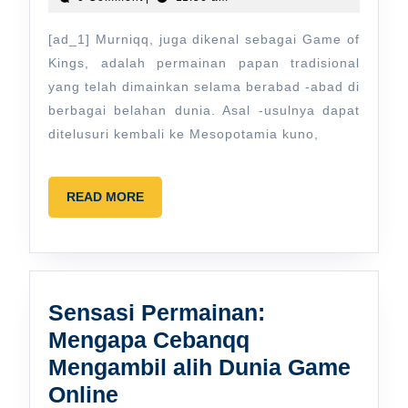
Asal
2025
usul
[ad_1] Murniqq, juga dikenal sebagai Game of
Murniqq:
Kings, adalah permainan papan tradisional
The
yang telah dimainkan selama berabad -abad di
berbagai belahan dunia. Asal -usulnya dapat
Game
ditelusuri kembali ke Mesopotamia kuno,
of
Kings
READ
READ MORE
MORE
Sensasi Permainan:
Mengapa Cebanqq
Mengambil alih Dunia Game
Sensasi
Online