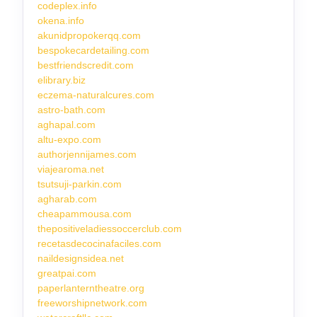
codeplex.info
okena.info
akunidpropokerqq.com
bespokecardetailing.com
bestfriendscredit.com
elibrary.biz
eczema-naturalcures.com
astro-bath.com
aghapal.com
altu-expo.com
authorjennijames.com
viajearoma.net
tsutsuji-parkin.com
agharab.com
cheapammousa.com
thepositiveladiessoccerclub.com
recetasdecocinafaciles.com
naildesignsidea.net
greatpai.com
paperlanterntheatre.org
freeworshipnetwork.com