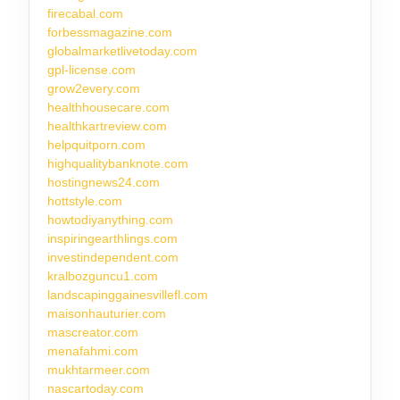
firecabal.com
forbessmagazine.com
globalmarketlivetoday.com
gpl-license.com
grow2every.com
healthhousecare.com
healthkartreview.com
helpquitporn.com
highqualitybanknote.com
hostingnews24.com
hottstyle.com
howtodiyanything.com
inspiringearthlings.com
investindependent.com
kralbozguncu1.com
landscapinggainesvillefl.com
maisonhauturier.com
mascreator.com
menafahmi.com
mukhtarmeer.com
nascartoday.com