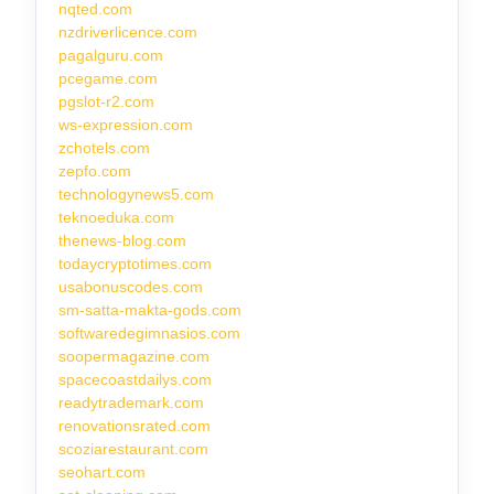
nqted.com
nzdriverlicence.com
pagalguru.com
pcegame.com
pgslot-r2.com
ws-expression.com
zchotels.com
zepfo.com
technologynews5.com
teknoeduka.com
thenews-blog.com
todaycryptotimes.com
usabonuscodes.com
sm-satta-makta-gods.com
softwaredegimnasios.com
soopermagazine.com
spacecoastdailys.com
readytrademark.com
renovationsrated.com
scoziarestaurant.com
seohart.com