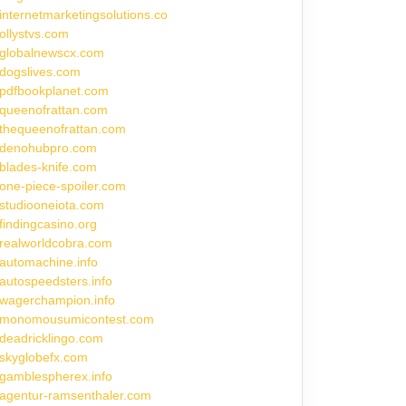
internetmarketingsolutions.co
ollystvs.com
globalnewscx.com
dogslives.com
pdfbookplanet.com
queenofrattan.com
thequeenofrattan.com
denohubpro.com
blades-knife.com
one-piece-spoiler.com
studiooneiota.com
findingcasino.org
realworldcobra.com
automachine.info
autospeedsters.info
wagerchampion.info
monomousumicontest.com
deadricklingo.com
skyglobefx.com
gamblespherex.info
agentur-ramsenthaler.com