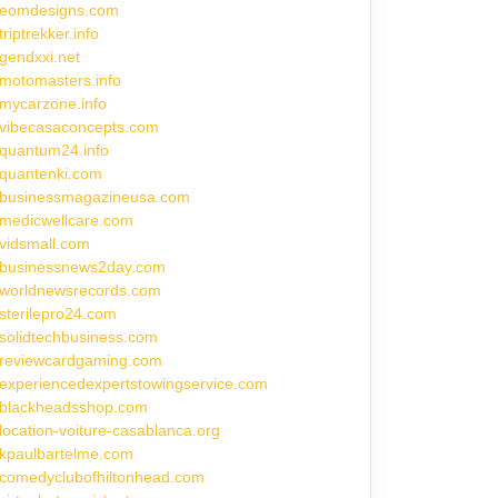
eomdesigns.com
triptrekker.info
gendxxi.net
motomasters.info
mycarzone.info
vibecasaconcepts.com
quantum24.info
quantenki.com
businessmagazineusa.com
medicwellcare.com
vidsmall.com
businessnews2day.com
worldnewsrecords.com
sterilepro24.com
solidtechbusiness.com
reviewcardgaming.com
experiencedexpertstowingservice.com
blackheadsshop.com
location-voiture-casablanca.org
kpaulbartelme.com
comedyclubofhiltonhead.com