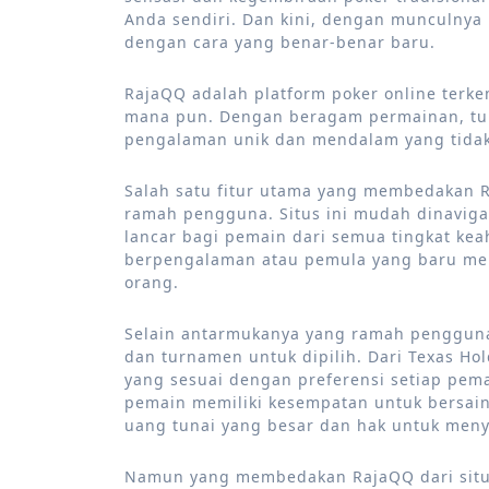
Anda sendiri. Dan kini, dengan munculnya R
dengan cara yang benar-benar baru.
RajaQQ adalah platform poker online ter
mana pun. Dengan beragam permainan, tu
pengalaman unik dan mendalam yang tidak t
Salah satu fitur utama yang membedakan 
ramah pengguna. Situs ini mudah dinavi
lancar bagi pemain dari semua tingkat kea
berpengalaman atau pemula yang baru mem
orang.
Selain antarmukanya yang ramah penggun
dan turnamen untuk dipilih. Dari Texas Ho
yang sesuai dengan preferensi setiap pem
pemain memiliki kesempatan untuk bersai
uang tunai yang besar dan hak untuk men
Namun yang membedakan RajaQQ dari situs