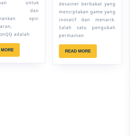
ainan untuk
desainer berbakat yang
ilih, dan
menciptakan game yang
mankan opsi
inovatif dan menarik.
aran,
Salah satu pengubah
onQQ adalah
permainan
READ
 MORE
READ
READ MORE
MORE
MORE