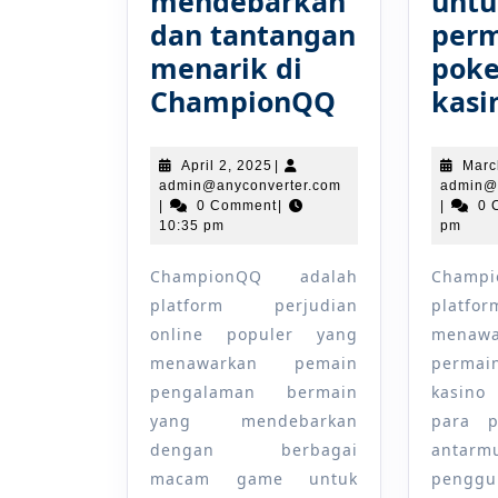
mendebarkan
unt
dan tantangan
per
menarik di
poke
Mengalami
ChampionQQ
kasi
kemenang
mendebark
April
April 2, 2025
|
Marc
2,
admin@anyconverter.
admin@anyconverter.com
admin@
dan
2025
|
0 Comment
|
|
0 
tantangan
10:35 pm
pm
menarik
ChampionQQ adalah
Champ
di
platform perjudian
platfo
Champion
online populer yang
menawa
menawarkan pemain
permai
pengalaman bermain
kasino 
yang mendebarkan
para p
dengan berbagai
antarm
macam game untuk
pengg