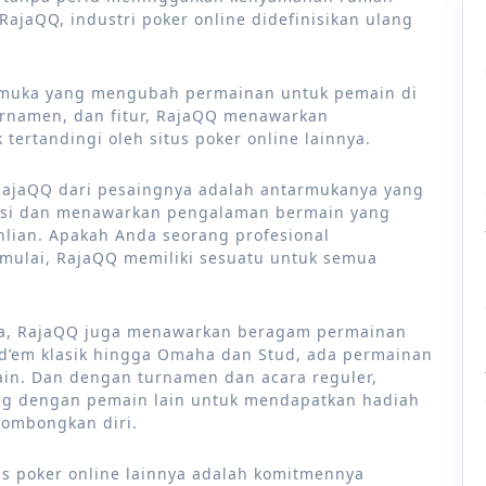
ajaQQ, industri poker online didefinisikan ulang
kemuka yang mengubah permainan untuk pemain di
rnamen, dan fitur, RajaQQ menawarkan
ertandingi oleh situs poker online lainnya.
RajaQQ dari pesaingnya adalah antarmukanya yang
gasi dan menawarkan pengalaman bermain yang
hlian. Apakah Anda seorang profesional
ulai, RajaQQ memiliki sesuatu untuk semua
a, RajaQQ juga menawarkan beragam permainan
ld’em klasik hingga Omaha dan Stud, ada permainan
ain. Dan dengan turnamen dan acara reguler,
ng dengan pemain lain untuk mendapatkan hadiah
yombongkan diri.
 poker online lainnya adalah komitmennya