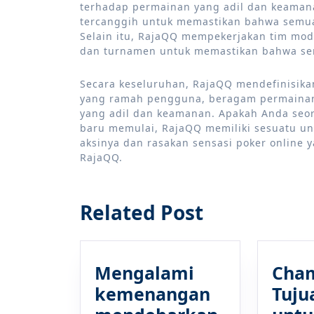
terhadap permainan yang adil dan keamana
tercanggih untuk memastikan bahwa semua
Selain itu, RajaQQ mempekerjakan tim m
dan turnamen untuk memastikan bahwa sem
Secara keseluruhan, RajaQQ mendefinisika
yang ramah pengguna, beragam permainan
yang adil dan keamanan. Apakah Anda seo
baru memulai, RajaQQ memiliki sesuatu u
aksinya dan rasakan sensasi poker online
RajaQQ.
Related Post
Mengalami
Cha
kemenangan
Tuju