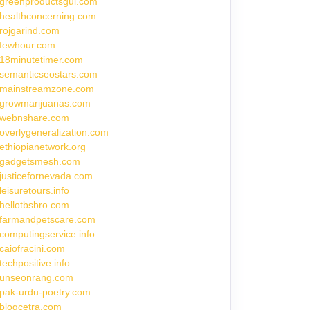
greenproductsgui.com
healthconcerning.com
rojgarind.com
fewhour.com
18minutetimer.com
semanticseostars.com
mainstreamzone.com
growmarijuanas.com
webnshare.com
overlygeneralization.com
ethiopianetwork.org
gadgetsmesh.com
justicefornevada.com
leisuretours.info
hellotbsbro.com
farmandpetscare.com
computingservice.info
caiofracini.com
techpositive.info
unseonrang.com
pak-urdu-poetry.com
blogcetra.com