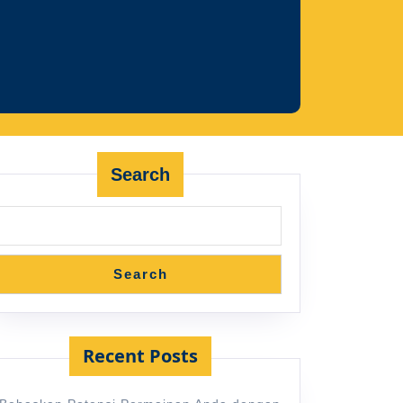
Search
Search
Recent Posts