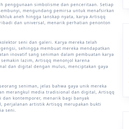
lah penggunaan simbolisme dan penceritaan. Setiap
rsembunyi, mengundang pemirsa untuk menafsirkan
akhluk aneh hingga lanskap nyata, karya Artisqq
ribadi dan universal, menarik perhatian penonton
kolektor seni dan galeri. Karya mereka telah
ergengsi, sehingga membuat mereka mendapatkan
atan inovatif sang seniman dalam pembuatan karya
i semakin lazim, Artisqq menonjol karena
al dan digital dengan mulus, menciptakan gaya
 seorang seniman, jelas bahwa gaya unik mereka
 merangkul media tradisional dan digital, Artisqq
i dan kontemporer, menarik bagi banyak
, perjalanan artistik Artisqq merupakan bukti
ia seni.