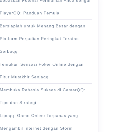
Bebaskan Potensi Permainan Anda dengan
PlayerQQ: Panduan Pemula
Bersiaplah untuk Menang Besar dengan
Platform Perjudian Peringkat Teratas
Serbaqq
Temukan Sensasi Poker Online dengan
Fitur Mutakhir Senjaqq
Membuka Rahasia Sukses di CamarQQ:
Tips dan Strategi
Lipoqq: Game Online Terpanas yang
Mengambil Internet dengan Storm