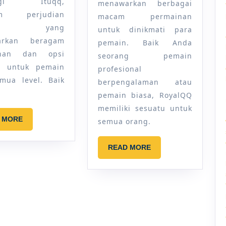
ungi Ituqq,
menawarkan berbagai
orm perjudian
macam permainan
ine yang
untuk dinikmati para
arkan beragam
pemain. Baik Anda
inan dan opsi
seorang pemain
n untuk pemain
profesional
mua level. Baik
berpengalaman atau
pemain biasa, RoyalQQ
memiliki sesuatu untuk
READ
 MORE
semua orang.
MORE
READ
READ MORE
MORE