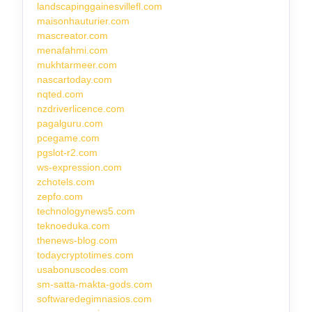
landscapinggainesvillefl.com
maisonhauturier.com
mascreator.com
menafahmi.com
mukhtarmeer.com
nascartoday.com
nqted.com
nzdriverlicence.com
pagalguru.com
pcegame.com
pgslot-r2.com
ws-expression.com
zchotels.com
zepfo.com
technologynews5.com
teknoeduka.com
thenews-blog.com
todaycryptotimes.com
usabonuscodes.com
sm-satta-makta-gods.com
softwaredegimnasios.com