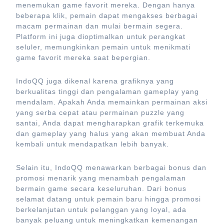
menemukan game favorit mereka. Dengan hanya
beberapa klik, pemain dapat mengakses berbagai
macam permainan dan mulai bermain segera.
Platform ini juga dioptimalkan untuk perangkat
seluler, memungkinkan pemain untuk menikmati
game favorit mereka saat bepergian.
IndoQQ juga dikenal karena grafiknya yang
berkualitas tinggi dan pengalaman gameplay yang
mendalam. Apakah Anda memainkan permainan aksi
yang serba cepat atau permainan puzzle yang
santai, Anda dapat mengharapkan grafik terkemuka
dan gameplay yang halus yang akan membuat Anda
kembali untuk mendapatkan lebih banyak.
Selain itu, IndoQQ menawarkan berbagai bonus dan
promosi menarik yang menambah pengalaman
bermain game secara keseluruhan. Dari bonus
selamat datang untuk pemain baru hingga promosi
berkelanjutan untuk pelanggan yang loyal, ada
banyak peluang untuk meningkatkan kemenangan