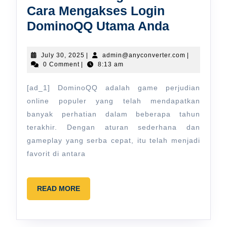
Cara Mengakses Login
Buka
DominoQQ Utama Anda
Kunci
Kegembir
July
admin@anyco
July 30, 2025
|
admin@anyconverter.com
|
30,
0 Comment
|
8:13 am
Cara
2025
Mengaks
[ad_1] DominoQQ adalah game perjudian
Login
online populer yang telah mendapatkan
DominoQ
banyak perhatian dalam beberapa tahun
terakhir. Dengan aturan sederhana dan
Utama
gameplay yang serba cepat, itu telah menjadi
Anda
favorit di antara
READ
READ MORE
MORE