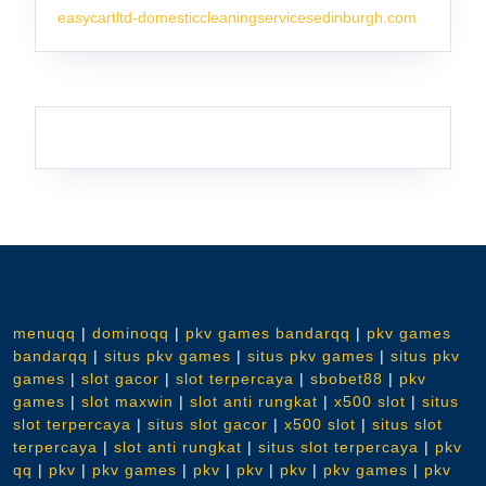
easycartltd-domesticcleaningservicesedinburgh.com
menuqq
|
dominoqq
|
pkv games bandarqq
|
pkv games
bandarqq
|
situs pkv games
|
situs pkv games
|
situs pkv
games
|
slot gacor
|
slot terpercaya
|
sbobet88
|
pkv
games
|
slot maxwin
|
slot anti rungkat
|
x500 slot
|
situs
slot terpercaya
|
situs slot gacor
|
x500 slot
|
situs slot
terpercaya
|
slot anti rungkat
|
situs slot terpercaya
|
pkv
qq
|
pkv
|
pkv games
|
pkv
|
pkv
|
pkv
|
pkv games
|
pkv