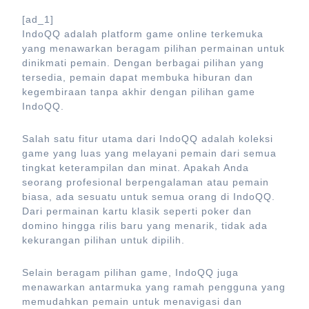
[ad_1]
IndoQQ adalah platform game online terkemuka
yang menawarkan beragam pilihan permainan untuk
dinikmati pemain. Dengan berbagai pilihan yang
tersedia, pemain dapat membuka hiburan dan
kegembiraan tanpa akhir dengan pilihan game
IndoQQ.
Salah satu fitur utama dari IndoQQ adalah koleksi
game yang luas yang melayani pemain dari semua
tingkat keterampilan dan minat. Apakah Anda
seorang profesional berpengalaman atau pemain
biasa, ada sesuatu untuk semua orang di IndoQQ.
Dari permainan kartu klasik seperti poker dan
domino hingga rilis baru yang menarik, tidak ada
kekurangan pilihan untuk dipilih.
Selain beragam pilihan game, IndoQQ juga
menawarkan antarmuka yang ramah pengguna yang
memudahkan pemain untuk menavigasi dan