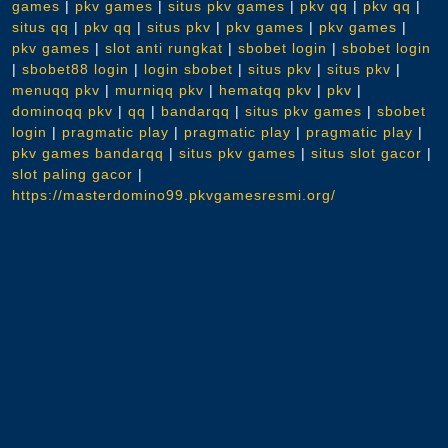
games
|
pkv games
|
situs pkv games
|
pkv qq
|
pkv qq
|
situs qq
|
pkv qq
|
situs pkv
|
pkv games
|
pkv games
|
pkv games
|
slot anti rungkat
|
sbobet login
|
sbobet login
|
sbobet88 login
|
login sbobet
|
situs pkv
|
situs pkv
|
menuqq pkv
|
murniqq pkv
|
hematqq pkv
|
pkv
|
dominoqq pkv
|
qq
|
bandarqq
|
situs pkv games
|
sbobet
login
|
pragmatic play
|
pragmatic play
|
pragmatic play
|
pkv games bandarqq
|
situs pkv games
|
situs slot gacor
|
slot paling gacor
|
https://masterdomino99.pkvgamesresmi.org/