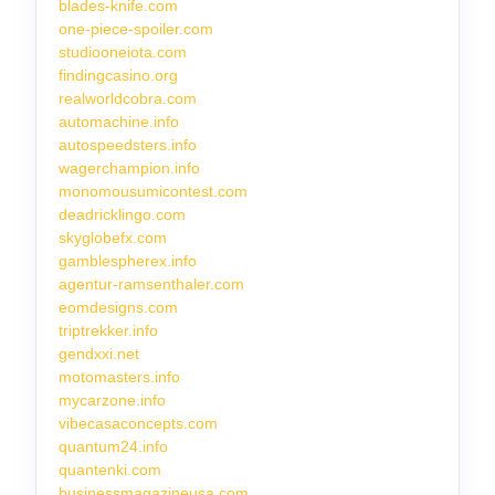
blades-knife.com
one-piece-spoiler.com
studiooneiota.com
findingcasino.org
realworldcobra.com
automachine.info
autospeedsters.info
wagerchampion.info
monomousumicontest.com
deadricklingo.com
skyglobefx.com
gamblespherex.info
agentur-ramsenthaler.com
eomdesigns.com
triptrekker.info
gendxxi.net
motomasters.info
mycarzone.info
vibecasaconcepts.com
quantum24.info
quantenki.com
businessmagazineusa.com