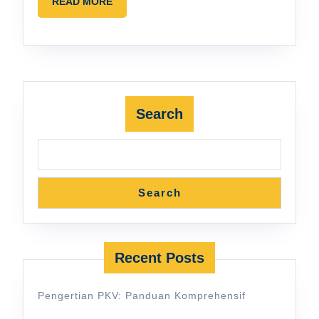
READ
READ MORE
MORE
Search
Search
Recent Posts
Pengertian PKV: Panduan Komprehensif