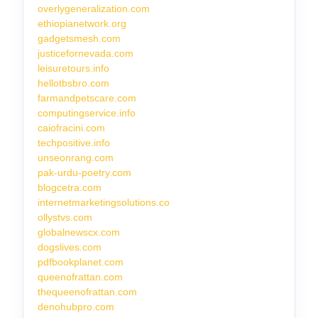
overlygeneralization.com
ethiopianetwork.org
gadgetsmesh.com
justicefornevada.com
leisuretours.info
hellotbsbro.com
farmandpetscare.com
computingservice.info
caiofracini.com
techpositive.info
unseonrang.com
pak-urdu-poetry.com
blogcetra.com
internetmarketingsolutions.co
ollystvs.com
globalnewscx.com
dogslives.com
pdfbookplanet.com
queenofrattan.com
thequeenofrattan.com
denohubpro.com