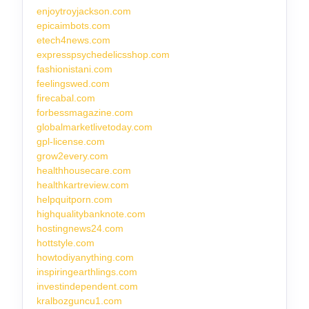
enjoytroyjackson.com
epicaimbots.com
etech4news.com
expresspsychedelicsshop.com
fashionistani.com
feelingswed.com
firecabal.com
forbessmagazine.com
globalmarketlivetoday.com
gpl-license.com
grow2every.com
healthhousecare.com
healthkartreview.com
helpquitporn.com
highqualitybanknote.com
hostingnews24.com
hottstyle.com
howtodiyanything.com
inspiringearthlings.com
investindependent.com
kralbozguncu1.com